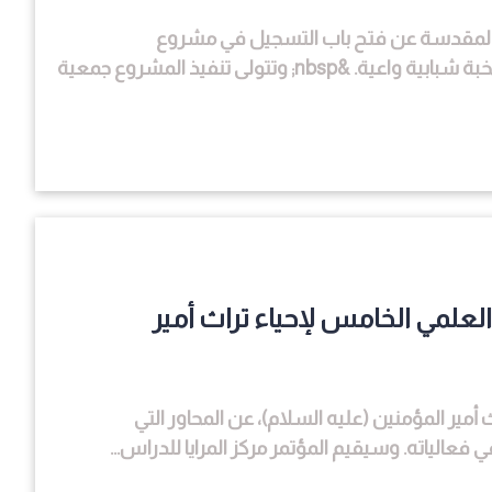
ة المقدسة عن فتح باب التسجيل في مشروع
&quot;المهندس الثقافي الأول&quot;، الهادف إلى إعداد نخبة شبابية واعية. &nbsp; وتتولى تنفيذ المشروع جمعية
لعلمي الخامس لإحياء تراث أمير
مير المؤمنين (عليه السلام)، عن المحاور التي
الياته. وسيقيم المؤتمر مركز المرايا للدراس...