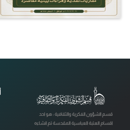
أ
قسم الشؤون الفكرية والثقافية : هو احد
اقسام العتبة العباسية المقدسة تم انشاءه