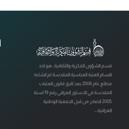
أ
قسم الشؤون الفكرية والثقافية : هو احد
اقسام العتبة العباسية المقدسة تم انشاءه
مطلع عام 2006 بعد اقرار قانون العتبات
المقدسة في الدستور العراقي رقم 19 لسنة
2005 الصادر من قبل الجمعية الوطنية
العراقية....