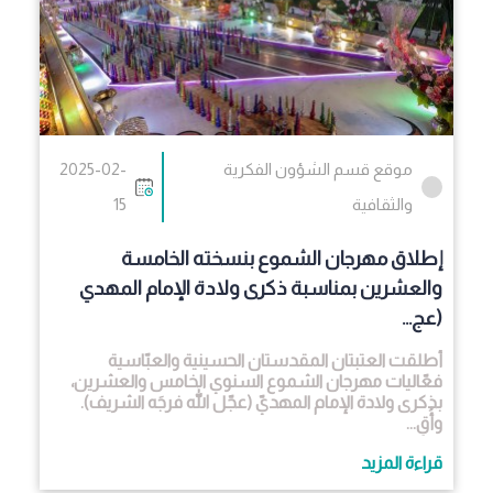
موقع قسم الشؤون الفكرية
2025-02-
والثقافية
15
إطلاق مهرجان الشموع بنسخته الخامسة
والعشرين بمناسبة ذكرى ولادة الإمام المهدي
(عج...
أطلقت العتبتان المقدستان الحسينية والعبّاسية
فعّاليات مهرجان الشموع السنوي الخامس والعشرين،
بذكرى ولادة الإمام المهديّ (عجّل الله فرجَه الشريف).
وأُقِ...
قراءة المزيد