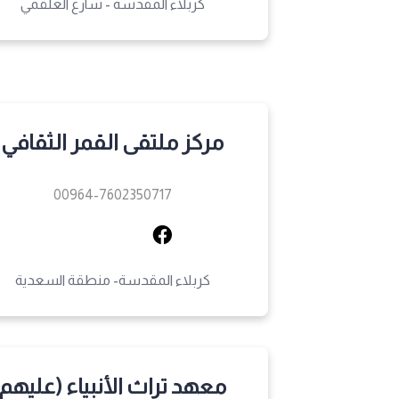
كربلاء المقدسة - شارع العلقمي
مركز ملتقى القمر الثقافي
00964-7602350717
كربلاء المقدسة- منطقة السعدية
معهد تراث الأنبياء (عليهم