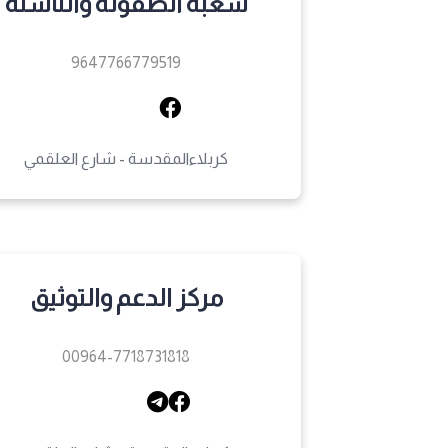
شعبة الطفولة والناشئة
9647766779519
كربلاءالمقدسة - شارع العلقمي
مركز الدعم والتوثيق
00964-7718731818