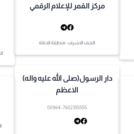
مركز القمر للإعلام الرقمي
النجف الاشرف- منطقة الحنانة
ال
دار الرسول(صلى الله عليه واله)
الاعظم
00964-7602355555
ا