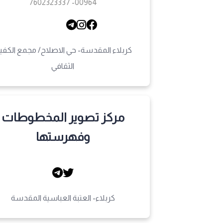
00964- 7602323337
كربلاء المقدسة- حي الاصلاح/ مجمع الكفي
الثقافي
مركز تصوير المخطوطات
وفهرستها
كربلاء- العتبة العباسية المقدسة