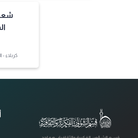
شعبة
ال
كربلاء - 
أ
قسم الشؤون الفكرية والثقافية : هو احد