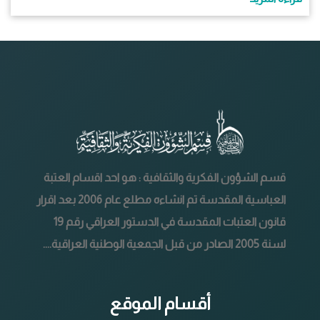
قسم الشؤون الفكرية والثقافية : هو احد اقسام العتبة
العباسية المقدسة تم انشاءه مطلع عام 2006 بعد اقرار
قانون العتبات المقدسة في الدستور العراقي رقم 19
لسنة 2005 الصادر من قبل الجمعية الوطنية العراقية....
أقسام الموقع