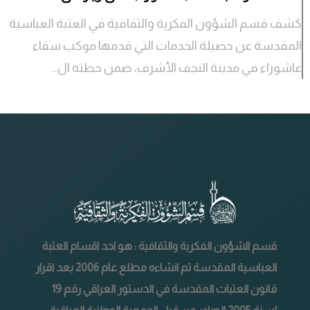
كشف قسم الشؤون الفكرية والثقافية في العتبة العباسية
المقدسة عن حصيلة الخدمات التي قدمها موكب سقاء
عاشوراء في مدينة النجف الأشرف، ضمن خطته ال...
قسم الشؤون الفكرية والثقافية : هو احد اقسام العتبة
العباسية المقدسة تم انشاءه مطلع عام 2006 بعد اقرار
قانون العتبات المقدسة في الدستور العراقي رقم 19