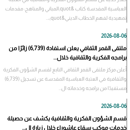
العباسية المقدسة كتاب &quot;المباني والمناهج: مقدمات
تمهيدية لفهم الخطاب الديني&quot;،...
2026-08-06
ملتقى القمر الثقافي يعلن استفادة (6,739) زائرًا من
برامجه الفكرية والثقافية خلال...
أعلن مركز ملتقى القمر الثقافي التابع لقسم الشؤون الفكرية
والثقافية في العتبة العباسية المقدسة عن تسجيل (6,739)
مستفيدًا من برامجه وخدماته ال...
2026-08-06
قسم الشؤون الفكرية والثقافية يكشف عن حصيلة
خدمات موكب سقاء عاشوراء خلال زيارة ال...