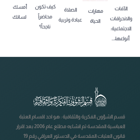
كيف تكون 
أمسك 
الآفات 
الصلاة 
مهارات 
محاضراً 
لسانك
والانحرافات 
عبادة وتربية
الحياة
ناجحاً؟
الاجتماعية: 
أنواعها،...
قسم الشؤون الفكرية والثقافية : هو احد اقسام العتبة
العباسية المقدسة تم انشاءه مطلع عام 2006 بعد اقرار
قانون العتبات المقدسة في الدستور العراقي رقم 19