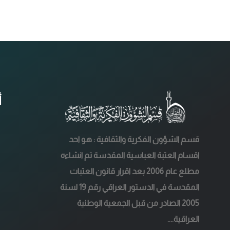
أ
قسم الشؤون الفكرية والثقافية : هو احد
اقسام العتبة العباسية المقدسة تم انشاءه
مطلع عام 2006 بعد اقرار قانون العتبات
المقدسة في الدستور العراقي رقم 19 لسنة
2005 الصادر من قبل الجمعية الوطنية
العراقية....