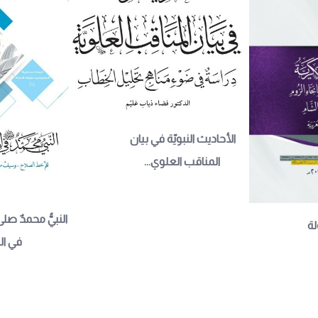
الأحاديث النبويّة في بيان 
المناقب العلوي...
النبيُّ محمدٌ صلى
ة 
في الم