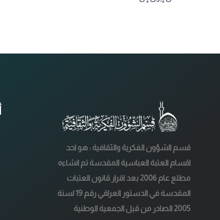
أ
قسم الشؤون الفكرية والثقافية : هو احد
اقسام العتبة العباسية المقدسة تم انشاءه
مطلع عام 2006 بعد اقرار قانون العتبات
المقدسة في الدستور العراقي رقم 19 لسنة
2005 الصادر من قبل الجمعية الوطنية