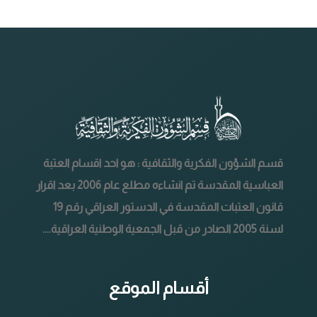
قسم الشؤون الفكرية والثقافية : هو احد اقسام العتبة
العباسية المقدسة تم انشاءه مطلع عام 2006 بعد اقرار
قانون العتبات المقدسة في الدستور العراقي رقم 19
لسنة 2005 الصادر من قبل الجمعية الوطنية العراقية....
أقسام الموقع