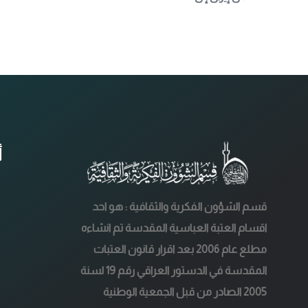
أ
قسم الشؤون الفكرية والثقافية : هو احد
اقسام العتبة العباسية المقدسة تم انشاءه
مطلع عام 2006 بعد اقرار قانون العتبات
المقدسة في الدستور العراقي رقم 19 لسنة
2005 الصادر من قبل الجمعية الوطنية