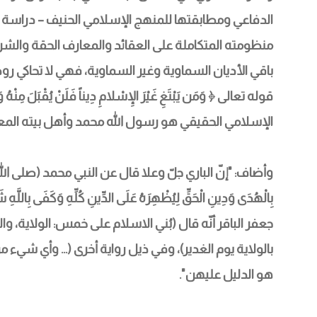
الدفاعي ومطابقتها للمنهج الإسلامي الحنيف – دراسة تح
منظومته المتكاملة على العقائد والمعارف الحقة والشرا
باقي الأديان السماوية وغير السماوية، فهي لا تحاكي روح
قوله تعالى ﴿ وَمَن يَبْتَغِ غَيْرَ الإِسْلامِ دِيناً فَلَنْ يُقْبَلَ مِن
الإسلامي الحقيقي هو رسول الله محمد وأهل بيته المع
وأضاف: "إنّ الباري جلّ وعلا قال عن النبي محمد (صلى الله علي
بِالْهُدَى وَدِينِ الْحَقِّ لِيُظْهِرَهُ عَلَى الدِّينِ كُلِّهِ وَكَف
جعفر الباقر أنّه قال (بُني الاسلام على خمس: الولاية، وا
بالولاية يوم الغدير)، وفي ذيل رواية أخرى (... وأي شيء 
هو الدليل عليهن".