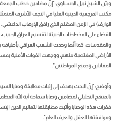
وبيّن الشيخ نبيل الحسناوي: "إنّ مضامين خطب الجمعة وا
مكتب المرجعية الدينية العليا في النجف الأشرف المتم
الوارف) في الزمن المظلم الذي رافق الإرهاب الداعشي، لو تأم
القضاء على المخططات الخبيثة لتقسيم العراق الحبيب، 
والمقدسات، كما أنّها وحدت الشعب العراقي بأطيافه و
الأراضي المغتصبة منهم، ووجهت القوات الأمنية بمس
المقاتلين وجميع المواطنين".
وأوضح: "إنّ البحث يهدف إلى إثبات مطابقة وصايا السيد
بالمنهج التحليلي لمضامين وصايا سماحة آية الله العظم
فقرات هذه الوصايا وأثبت مطابقتها لتعاليم الدين الإسلا
وموافقتها للعقل والعرف العام".