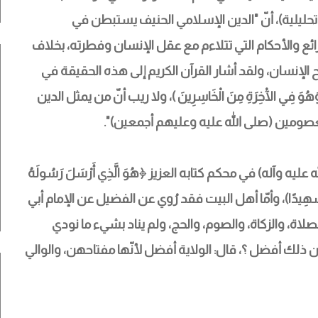
ليلية)، أنّ "الدين الإسلامي الحنيف يستبطن في 
ئع والأحكام التي تتلاءم مع عقل الإنسان وفطرته، بخلاف 
 الإنسان، ولقد أشار القرآن الكريم إلى هذه الحقيقة في 
ْهُ وَهُوَ فِي الْآخِرَةِ مِنَ الْخَاسِرِينَ )، ولا ريب أنّ من يمثل الدين 
صومين (صلى الله عليه وعليهم أجمعين)".
ه وآله) في محكم كتابه العزيز ﴿هُوَ الَّذِي أَرْسَلَ رَسُولَهُ 
َى بِاللَّهِ شَهِيدًا)، وأمّا أهل البيت فقد رُوي عن الفضيل عن الإمام أبي 
لصلاة، والزكاة، والصوم، والحج، ولم يناد بشيء ما نودي 
من ذلك أفضل ؟، قال: الولاية أفضل لأنّها مفتاحهن، والوالي 