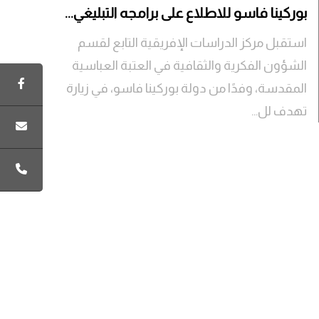
بوركينا فاسو للاطلاع على برامجه التبليغي...
استقبل مركز الدراسات الإفريقية التابع لقسم
الشؤون الفكرية والثقافية في العتبة العباسية
المقدسة، وفدًا من دولة بوركينا فاسو، في زيارة
تهدف لل...