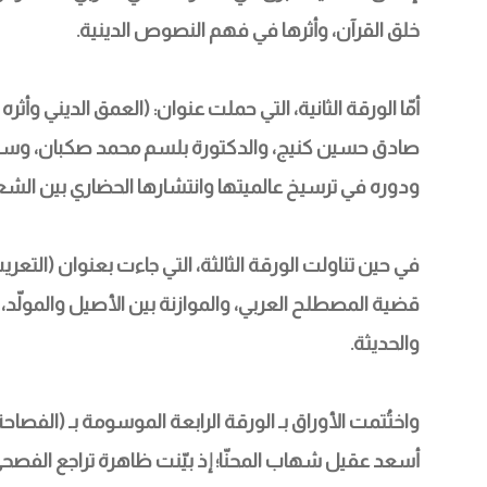
خلق القرآن، وأثرها في فهم النصوص الدينية.
أمّا الورقة الثانية، التي حملت عنوان: (العمق الديني وأثر
صادق حسين كنيج، والدكتورة بلسم محمد صكبان، وسلطت 
ودوره في ترسيخ عالميتها وانتشارها الحضاري بين الش
في حين تناولت الورقة الثالثة، التي جاءت بعنوان (التعر
قضية المصطلح العربي، والموازنة بين الأصيل والمولّد،
والحديثة.
واختُتمت الأوراق بـ الورقة الرابعة الموسومة بـ (الفصاح
أسعد عقيل شهاب المحنّا؛ إذ بيّنت ظاهرة تراجع الفصحى