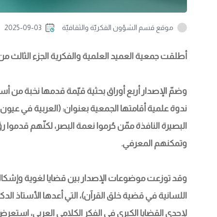
موقع قسم الشؤون الفكريّة والثقافيّة
2025-09-03
أطلقت جمعية العميد العلمية والفكرية الجزء الثالث من 
وضمّ الإصدار أربع أوراق بحثية قيّمة قدمها نخبة من أس
ندوة علمية أقامتها الجمعية بعنوان: (العربية في عيون
البصيرة النافذة ممّن حُرموا نعمة البصر، لكنّهم قدمو
وتمكنهم المعرفي.
وقد توزعت موضوعات الإصدار بين قضايا لغوية وإشكالات
اللسانية في قضية خلق القرآن)، التي أعدها الأستاذ الدك
لإحدى القضايا الكبرى في الفكر الكلامي العربي، استعرض