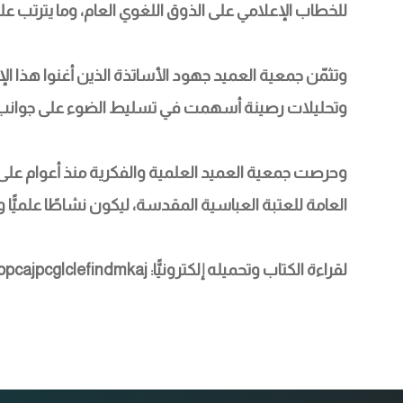
للخطاب الإعلامي على الذوق اللغوي العام، وما يترتب علي
وتثمّن جمعية العميد جهود الأساتذة الذين أغنوا هذا الإ
وتحليلات رصينة أسهمت في تسليط الضوء على جوانب م
وحرصت جمعية العميد العلمية والفكرية منذ أعوام على إقا
العامة للعتبة العباسية المقدسة، ليكون نشاطًا علميًّا وثقا
لقراءة الكتاب وتحميله إلكترونيًّا: chrome-extension://efaidnbmnnnibpcajpcglclefindmkaj/