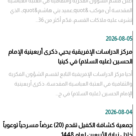
أعلن قسم الشؤون الفكرية والثقافية في العتبة العباسية
المقدسة أن موكب &quot;عميد بني هاشم&quot;، الذي
تشرف عليه ملاكات القسم، قدّم أكثر من 36...
2026-08-05
مركز الدراسات الإفريقية يحيي ذكرى أربعينية الإمام
الحسين (عليه السلام) في كينيا
أحيا مركز الدراسات الإفريقية التابع لقسم الشؤون الفكرية
والثقافية في العتبة العباسية المقدسة، ذكرى أربعينية
الإمام الحسين (عليه السلام) في ج...
2026-08-04
جمعية كشافة الكفيل تقدم (20) عرضاً مسرحياً توعوياً
خلال زيارة الأربعين لعام 1448...