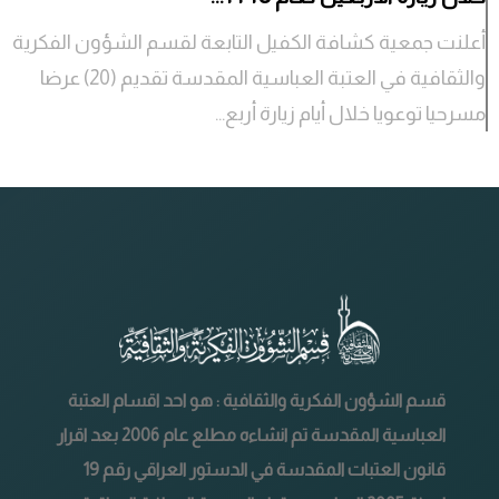
أعلنت جمعية كشافة الكفيل التابعة لقسم الشؤون الفكرية
والثقافية في العتبة العباسية المقدسة تقديم (20) عرضا
مسرحيا توعويا خلال أيام زيارة أربع...
قسم الشؤون الفكرية والثقافية : هو احد اقسام العتبة
العباسية المقدسة تم انشاءه مطلع عام 2006 بعد اقرار
قانون العتبات المقدسة في الدستور العراقي رقم 19