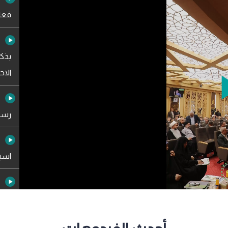
فعال
بذكر
الاحت
Pla
رسال
Vide
اسبو
الرس