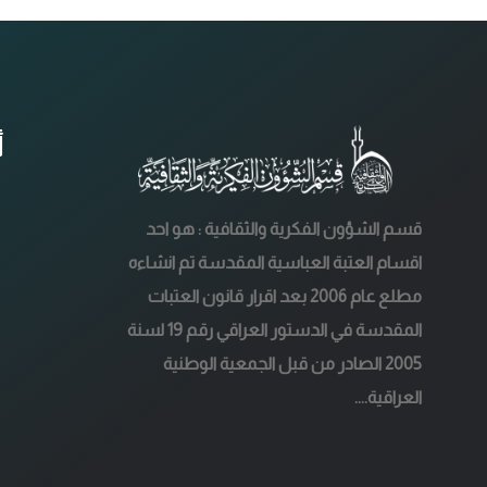
أ
قسم الشؤون الفكرية والثقافية : هو احد
اقسام العتبة العباسية المقدسة تم انشاءه
مطلع عام 2006 بعد اقرار قانون العتبات
المقدسة في الدستور العراقي رقم 19 لسنة
2005 الصادر من قبل الجمعية الوطنية
العراقية....