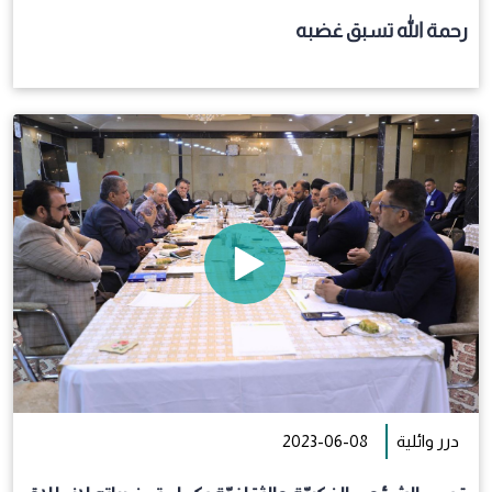
رحمة الله تسبق غضبه
درر وائلية
2023-06-08