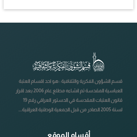
قسم الشؤون الفكرية والثقافية : هو احد اقسام العتبة
العباسية المقدسة تم انشاءه مطلع عام 2006 بعد اقرار
قانون العتبات المقدسة في الدستور العراقي رقم 19
لسنة 2005 الصادر من قبل الجمعية الوطنية العراقية....
أقسام الموقع