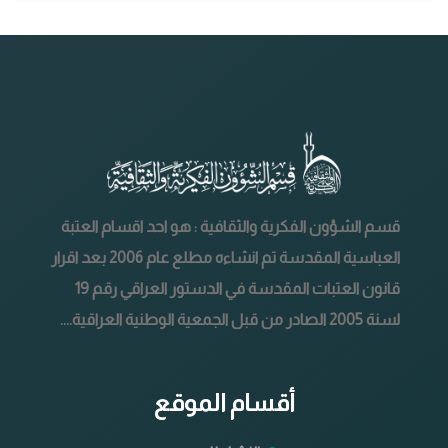
قسم الشؤون الفكرية والثقافية : هو احد اقسام العتبة
العباسية المقدسة تم انشاءه مطلع عام 2006 بعد اقرار
قانون العتبات المقدسة في الدستور العراقي رقم 19
لسنة 2005 الصادر من قبل الجمعية الوطنية العراقية....
أقسام الموقع