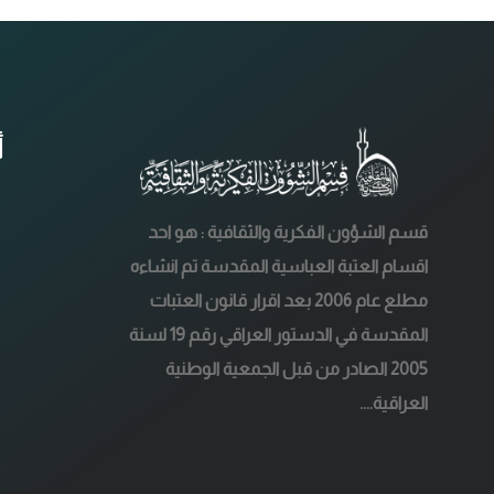
أ
قسم الشؤون الفكرية والثقافية : هو احد
اقسام العتبة العباسية المقدسة تم انشاءه
مطلع عام 2006 بعد اقرار قانون العتبات
المقدسة في الدستور العراقي رقم 19 لسنة
2005 الصادر من قبل الجمعية الوطنية
العراقية....