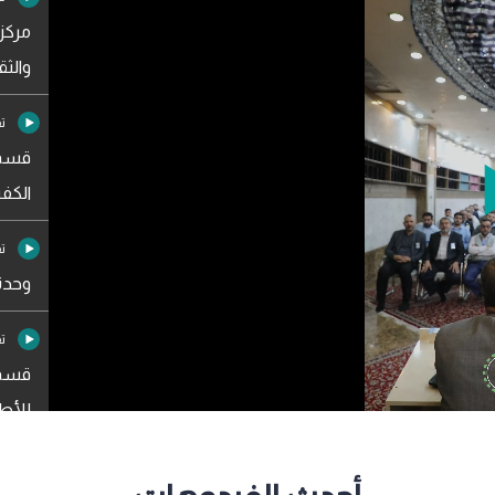
مركز 
والثق
تق
قسم 
Pla
الكف
تق
Vide
وحدة
تق
قسم 
للأط
تق