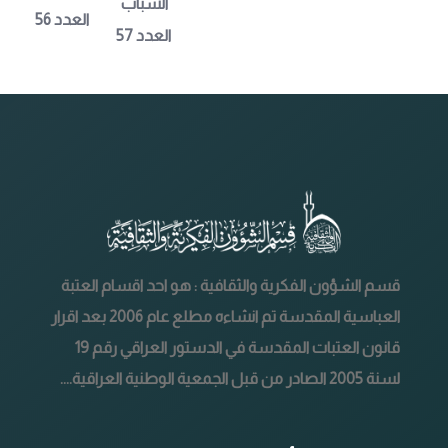
الشباب 
العدد 56
العدد 57
قسم الشؤون الفكرية والثقافية : هو احد اقسام العتبة
العباسية المقدسة تم انشاءه مطلع عام 2006 بعد اقرار
قانون العتبات المقدسة في الدستور العراقي رقم 19
لسنة 2005 الصادر من قبل الجمعية الوطنية العراقية....