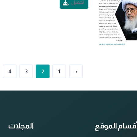
تحميل
4
3
2
1
‹
قسام الموقع
المجلات