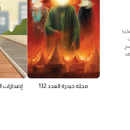
كريا
ب
سخ
هد
مجلة حيدرة العدد 132
إصدارات ا