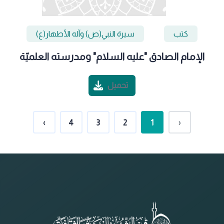
كتب
سيرة النبي(ص) وآله الأطهار(ع)
الإمام الصادق "عليه السلام" ومدرسته العلميّة
تحميل
›
4
3
2
1
‹