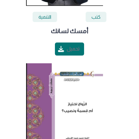
كتب
التنمية
أمسك لسانك
تحميل