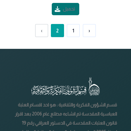
تحميل
›
2
1
‹
قسم الشؤون الفكرية والثقافية : هو احد اقسام العتبة
العباسية المقدسة تم انشاءه مطلع عام 2006 بعد اقرار
قانون العتبات المقدسة في الدستور العراقي رقم 19