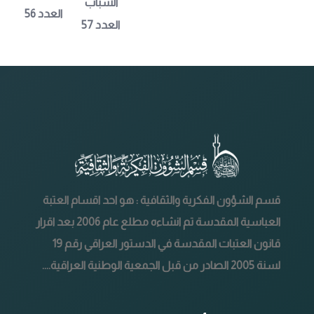
الشباب 
العدد 56
العدد 57
قسم الشؤون الفكرية والثقافية : هو احد اقسام العتبة
العباسية المقدسة تم انشاءه مطلع عام 2006 بعد اقرار
قانون العتبات المقدسة في الدستور العراقي رقم 19
لسنة 2005 الصادر من قبل الجمعية الوطنية العراقية....